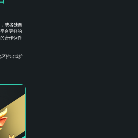
台，或者独自
方平台更好的
正的合作伙伴
地区推出或扩