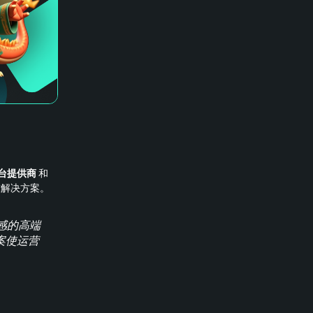
台提供商
和
球解决方案。
生感的高端
案使运营