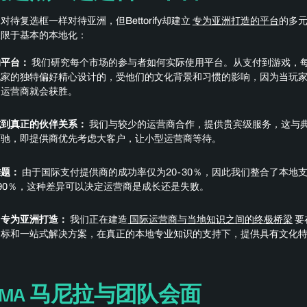
待复选框一样对待亚洲，但Bettorify却建立
专为亚洲打造的平台
的多
仅限于基本的本地化：
的平台：
我们研究每个市场的参与者如何实际使用平台。从支付到游戏，
玩家的独特偏好精心设计的，受他们的文化背景和习惯的影响，因为当玩
，运营商就会获胜。
式到真正的伙伴关系：
我们与较少的运营商合作，提供贵宾级服务，这与
而驰，即提供商优先考虑大客户，让小型运营商等待。
难题：
由于国际支付提供商的成功率仅为20-30％，因此我们整合了本地
-90％，这种差异可以决定运营商是成长还是失败。
，专为亚洲打造：
我们正在建造
国际运营商与当地知识之间的终极桥梁
要
白标和一站式解决方案，在真正的本地专业知识的支持下，提供具有文化
iGMA 马尼拉与团队会面