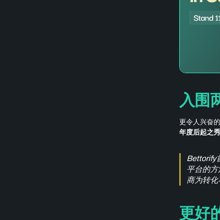
入围
更令人兴奋的是，
年度后起之
Betto
平台的方
商为转化
更好