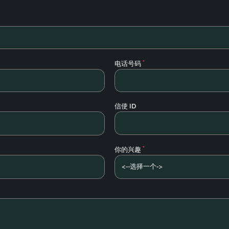
*
电话号码
信使 ID
*
你的兴趣